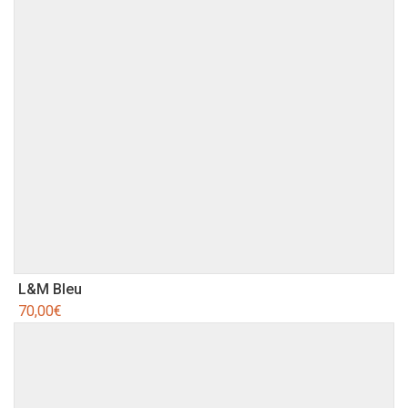
L&M Bleu
70,00
€