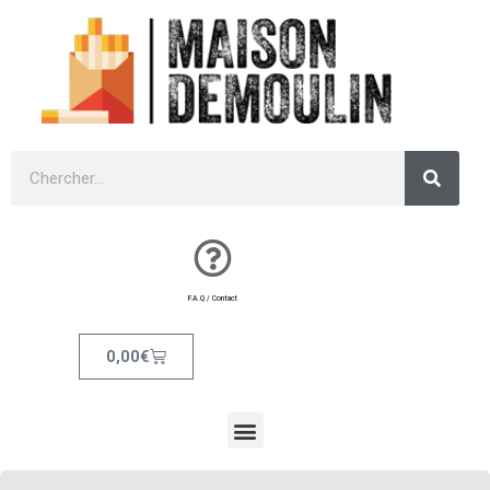
F.A.Q / Contact
0,00
€