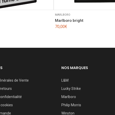
MARLBORO
Marlboro bright
70,00
€
ES
NOS MARQUES
énérales de Vente
L&M
 retours
Lucky Strike
confidentialité
Marlboro
 cookies
Philip Morris
mmande
Winston