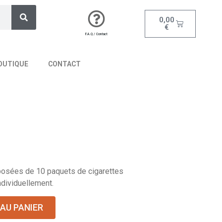
0,00
€
F.A.Q / Contact
OUTIQUE
CONTACT
osées de 10 paquets de cigarettes
dividuellement.
AU PANIER