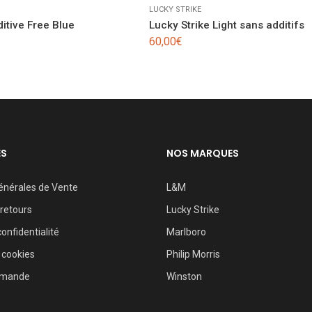
LUCKY STRIKE
itive Free Blue
Lucky Strike Light sans additifs
60,00
€
ES
NOS MARQUES
énérales de Vente
L&M
 retours
Lucky Strike
confidentialité
Marlboro
 cookies
Philip Morris
mmande
Winston