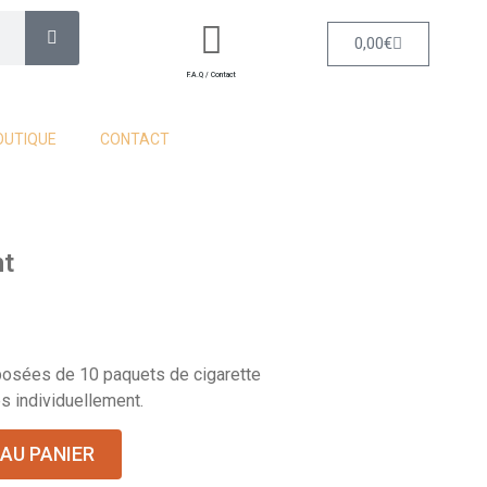
0,00
€
F.A.Q / Contact
OUTIQUE
CONTACT
ht
osées de 10 paquets de cigarette
s individuellement.
AU PANIER