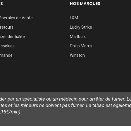
ES
NOS MARQUES
énérales de Vente
L&M
 retours
Lucky Strike
confidentialité
Marlboro
 cookies
Philip Morris
mmande
Winston
aider par un spécialiste ou un médecin pour arrêter de fumer.
 et les mineurs ne doivent pas fumer. Le tabac est également
0,15€/min)