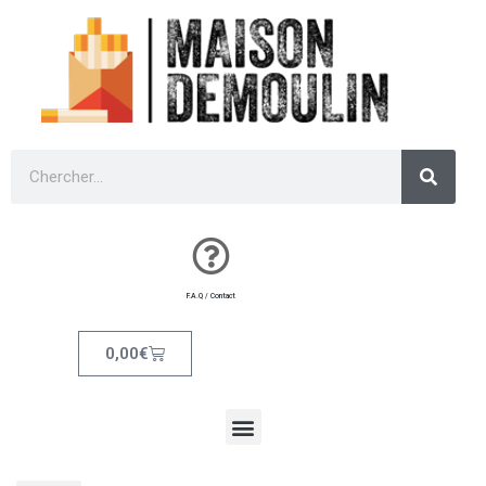
F.A.Q / Contact
0,00
€