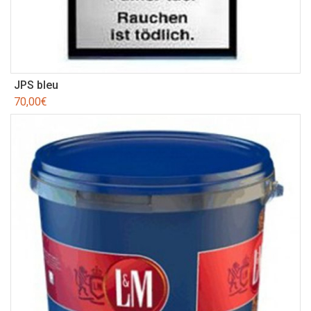
JPS bleu
70,00
€