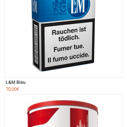
L&M Bleu
70,00
€