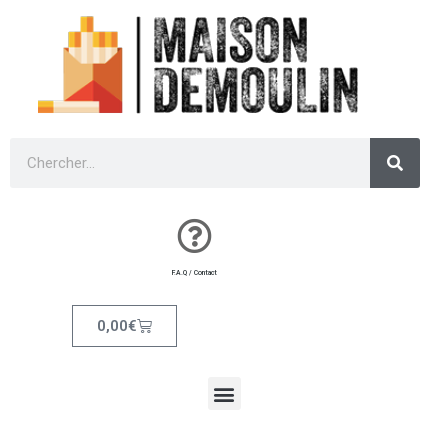
F.A.Q / Contact
0,00
€