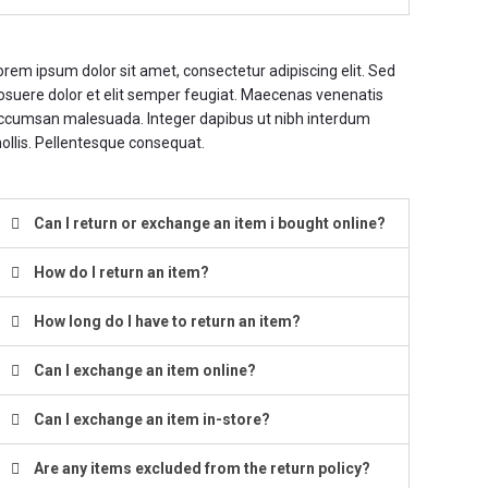
orem ipsum dolor sit amet, consectetur adipiscing elit. Sed
osuere dolor et elit semper feugiat. Maecenas venenatis
ccumsan malesuada. Integer dapibus ut nibh interdum
ollis. Pellentesque consequat.
Can I return or exchange an item i bought online?
How do I return an item?
How long do I have to return an item?
Can I exchange an item online?
Can I exchange an item in-store?
Are any items excluded from the return policy?