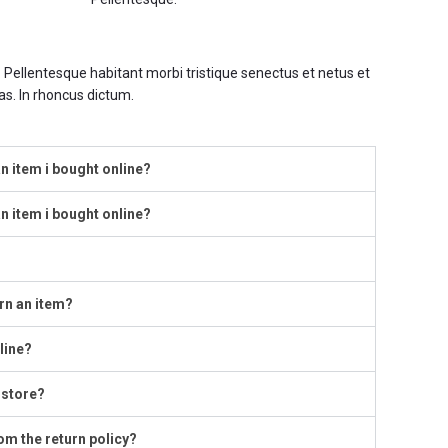
. Pellentesque habitant morbi tristique senectus et netus et
s. In rhoncus dictum.
n item i bought online?
n item i bought online?
urn an item?
line?
-store?
om the return policy?