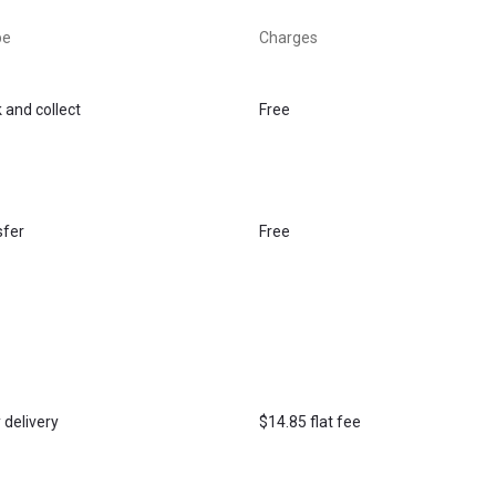
ype
Charges
 and collect
Free
sfer
Free
 delivery
$14.85 flat fee