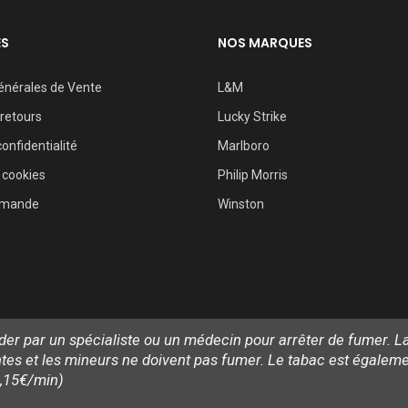
ES
NOS MARQUES
énérales de Vente
L&M
 retours
Lucky Strike
confidentialité
Marlboro
 cookies
Philip Morris
mmande
Winston
aider par un spécialiste ou un médecin pour arrêter de fumer.
 et les mineurs ne doivent pas fumer. Le tabac est également
0,15€/min)