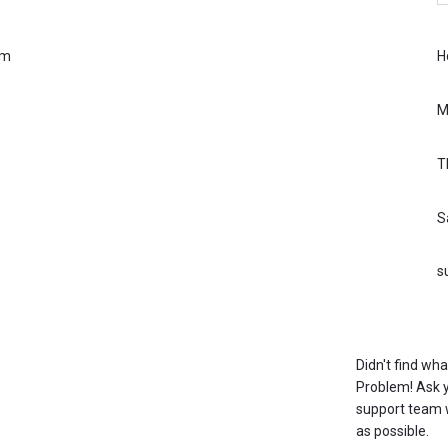
am
H
M
T
S
s
Didn't find wh
Problem! Ask 
support team w
as possible.