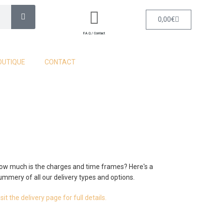
0,00
€
F.A.Q / Contact
OUTIQUE
CONTACT
ow much is the charges and time frames? Here's a
ummery of all our delivery types and options.
isit the delivery page for full details.