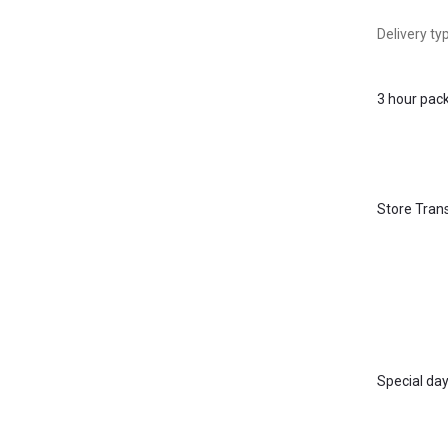
Delivery t
3 hour pack
Store Tran
Special day