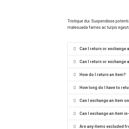
Tristique dui. Suspendisse potenti
malesuada fames ac turpis egesta
Can I return or exchange a
Can I return or exchange a
How do I return an item?
How long do I have to ret
Can I exchange an item on
Can I exchange an item in
Are any items excluded fr