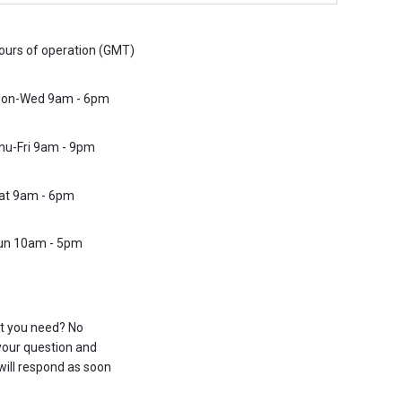
ours of operation (GMT)
on-Wed 9am - 6pm
hu-Fri 9am - 9pm
at 9am - 6pm
un 10am - 5pm
at you need? No
your question and
ill respond as soon